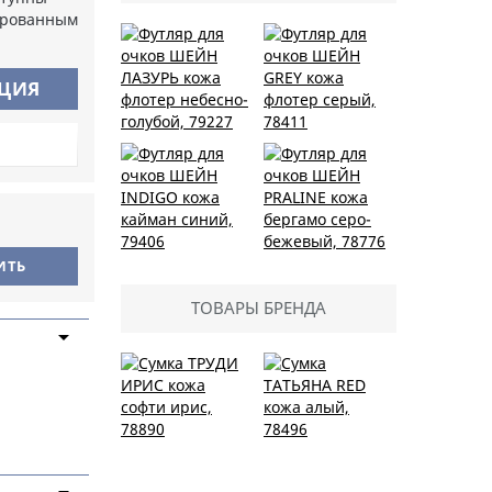
ированным
АЦИЯ
Футляр для очков
Футляр для очков
ШЕЙН ЛАЗУРЬ кожа
ШЕЙН GREY кожа
флотер небесно-
флотер серый,
голубой, 79227
78411
Футляр для очков
Футляр для очков
ТОВАРЫ БРЕНДА
ШЕЙН INDIGO кожа
ШЕЙН PRALINE кожа
кайман синий,
бергамо серо-
79406
бежевый, 78776
Сумка ТРУДИ ИРИС
кожа софти ирис,
Сумка ТАТЬЯНА RED