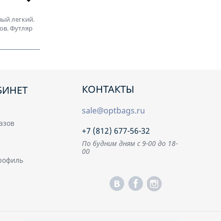
78890
кожа алый, 78496
ный легкий.
ов. Футляр
КОНТАКТЫ
БИНЕТ
sale@optbags.ru
азов
+7 (812) 677-56-32
По будним дням с 9-00 до 18-
00
рофиль