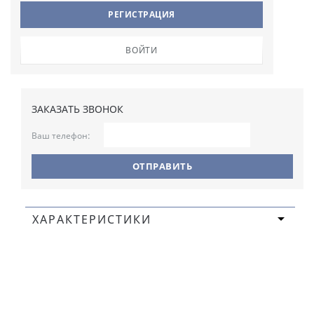
РЕГИСТРАЦИЯ
ВОЙТИ
ЗАКАЗАТЬ ЗВОНОК
Ваш телефон:
ХАРАКТЕРИСТИКИ
Коллекция:
Praline
Пол:
Для Женщин
Модель:
Инканто
Размер:
Ширина 170 мм,Высота 100 мм,Глубина 20 мм