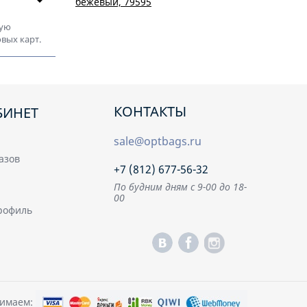
Сумка ЛАЙЗА
КРИСТАЛЛ кожа
Футляр для очков
вую
софти/кайман
ШЕЙН АЙВОРИ
белый, 79295
вых карт.
кожа бергамо
светло-бежевый,
79595
КОНТАКТЫ
БИНЕТ
sale@optbags.ru
азов
+7 (812) 677-56-32
По будним дням с 9-00 до 18-
00
рофиль
имаем: