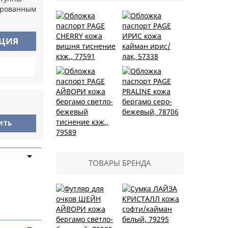
ированным
АЦИЯ
Обложка паспорт
Обложка паспорт
PAGE CHERRY кожа
PAGE ИРИС кожа
вишня тиснение
кайман ирис/лак,
кэж., 77591
57338
Обложка паспорт
PAGE PRALINE кожа
бергамо серо-
бежевый, 78706
ТОВАРЫ БРЕНДА
Обложка паспорт
PAGE АЙВОРИ кожа
бергамо светло-
бежевый тиснение
кэж., 79589