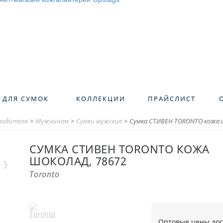
 ДЛЯ СУМОК
КОЛЛЕКЦИИ
ПРАЙСЛИСТ
зводителя
>
Мужчинам
>
Сумки мужские
>
Сумка СТИВЕН TORONTO кожа ш
СУМКА СТИВЕН TORONTO КОЖА
ШОКОЛАД, 78672
Toronto
Оптовые цены до