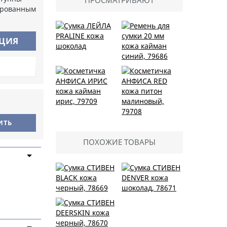
ПРОСМАТРИВАЮТ
ированным
АЦИЯ
Сумка ЛЕЙЛА
PRALINE кожа
шоколад
Ремень для сумки 20
мм кожа кайман
синий, 79686
Косметичка
АНФИСА ИРИС кожа
Косметичка
кайман ирис, 79709
ПОХОЖИЕ ТОВАРЫ
АНФИСА RED кожа
питон малиновый,
79708
Сумка СТИВЕН
Сумка СТИВЕН
BLACK кожа
DENVER кожа
черный, 78669
шоколад, 78671