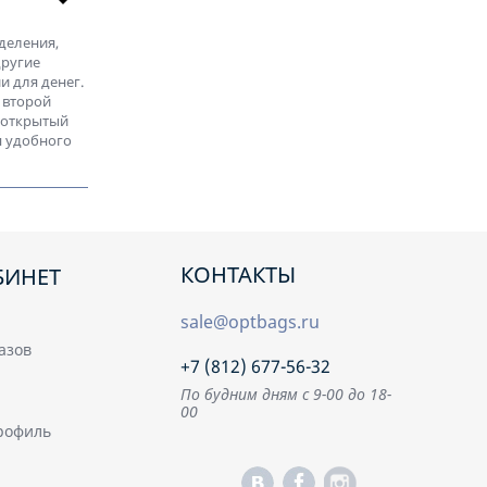
Сумка СТИВЕН
DEERSKIN кожа
деления,
черный, 78670
другие
и для денег.
 второй
 открытый
я удобного
КОНТАКТЫ
БИНЕТ
sale@optbags.ru
азов
+7 (812) 677-56-32
По будним дням с 9-00 до 18-
00
рофиль