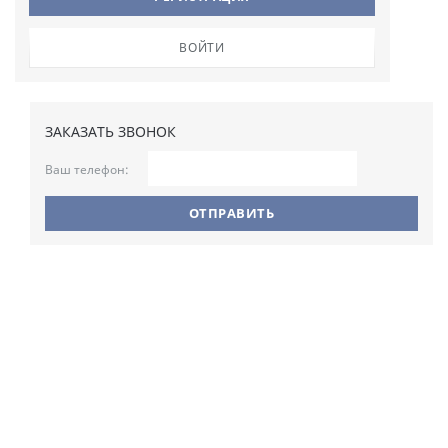
ВОЙТИ
ЗАКАЗАТЬ ЗВОНОК
Ваш телефон:
ХАРАКТЕРИСТИКИ
Коллекция:
Praline
Пол:
Для Женщин
Модель:
Полина
Размер:
Ширина 280 мм,Высота 210 мм,Глубина 100 мм
ОПИСАНИЕ